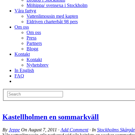
Möhippa/ svensexa i Stockholm
Våra fartyg
Vattenlimousin med kapten
Eldriven charterbåt 98 pers
Om oss
Om oss
Press
Partners
Blogg
Kontakt
Kontakt
Nyhetsbrev
In English
FAQ
Kastellholmen en sommarkväll
By
Jeppe
On
August 7, 2011
·
Add Comment
· In
Stockholms Skärgår