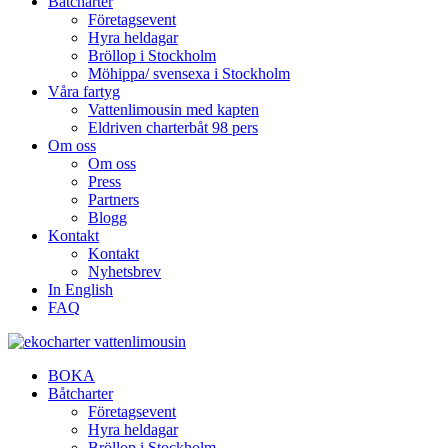
Båtcharter
Företagsevent
Hyra heldagar
Bröllop i Stockholm
Möhippa/ svensexa i Stockholm
Våra fartyg
Vattenlimousin med kapten
Eldriven charterbåt 98 pers
Om oss
Om oss
Press
Partners
Blogg
Kontakt
Kontakt
Nyhetsbrev
In English
FAQ
BOKA
Båtcharter
Företagsevent
Hyra heldagar
Bröllop i Stockholm