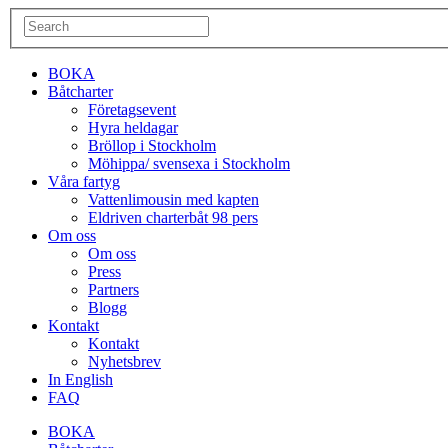
BOKA
Båtcharter
Företagsevent
Hyra heldagar
Bröllop i Stockholm
Möhippa/ svensexa i Stockholm
Våra fartyg
Vattenlimousin med kapten
Eldriven charterbåt 98 pers
Om oss
Om oss
Press
Partners
Blogg
Kontakt
Kontakt
Nyhetsbrev
In English
FAQ
BOKA