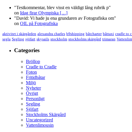
"Testkommentar, blev visst en väldigt lång rubrik p"
on
Idag firar Olympiska
[…]
"David: Vi hade ju ena grundaren av Fotografiska om"
on
OIL på Fotografiska
aktivitet i skärgården
alexandra charles
b9shipping
båtcharter
båttaxi
cradle to 
segla
Segling
sjöfart
skysails
stockholm
stockholms skärgård
trimaran
Vattenli
Categories
Bröllop
Cradle to Cradle
Foton
Fritidbåtar
Miljö
Nyheter
Övrigt
Personligt
Segling
Sjöfart
Stockholms Skärgård
Uncategorized
Vattenlimousin