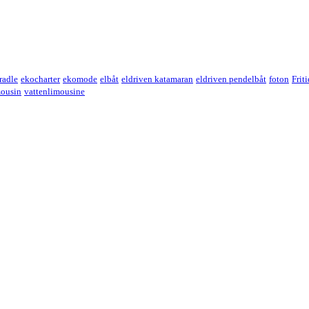
cradle
ekocharter
ekomode
elbåt
eldriven katamaran
eldriven pendelbåt
foton
Frit
mousin
vattenlimousine