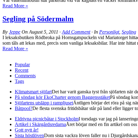
Vår vattenlimousin står parkerad vid vår kajplats en vacker sommarkväl
Read More »
Segling på Södermalm
By
Jeppe
On
August 5, 2011
·
Add Comment
· In
Personligt
,
Segling
I leksaksbutiken Rödbroka på Hornsgatspuckeln vid Mariatorget hittade j
som tåls att lekas med, precis som vanliga leksaksbilar. Har inte hitta
Read More »
Popular
Recent
Comments
Tags
Klimatsmart sjöfart
Det har varit ganska tyst från sjöfarten när det
På söndag kör EkoCharter genom Baggensstäket
På söndag kom
Sjöfartens utsläpp i rampljuset
Äntligen börjar det röra på sig när 
Båtpool?
De flesta svenska fritidsbåtar står på land eller ligger t
Eldrivna picnicbåtar i Stockholm
I torsdags var jag på lanserin
Artikel i Skärgårdsredarna
Året börjar med en fin artikel om oss i
Gott nytt år!
Sista höstlöven
Dom sista vackra löven faller nu i Djurgårdskana