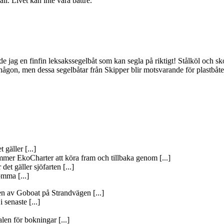
l. Livet kan inte vara bättre.
ag en finfin leksakssegelbåt som kan segla på riktigt! Stålköl och skotba
t någon, men dessa segelbåtar från Skipper blir motsvarande för plastbåte
 gäller [...]
mer EkoCharter att köra fram och tillbaka genom [...]
det gäller sjöfarten [...]
omma [...]
gen av Goboat på Strandvägen [...]
 senaste [...]
len för bokningar [...]