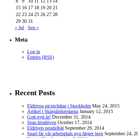
8
9
10
11
12
13
14
15
16
17
18
19
20
21
22
23
24
25
26
27
28
29
30
31
« Jul
Sep »
Meta
Log in
Entries (RSS)
Recent Posts
Eldrivna picnicbåtar i Stockholm
May 24, 2015
Artikel i Skärgårdsredarna
January 12, 2015
Gott nytt år!
December 31, 2014
Sista höstlöven
October 17, 2014
Eldriven pendelbåt
September 29, 2014
Snart får vår arbetsplats nya färger igen
September 24, 2