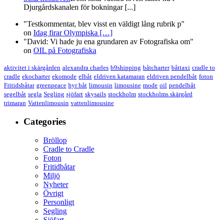
Djurgårdskanalen för bokningar [...]
"Testkommentar, blev visst en väldigt lång rubrik p"
on
Idag firar Olympiska
[…]
"David: Vi hade ju ena grundaren av Fotografiska om"
on
OIL på Fotografiska
aktivitet i skärgården
alexandra charles
b9shipping
båtcharter
båttaxi
cradle to
cradle
ekocharter
ekomode
elbåt
eldriven katamaran
eldriven pendelbåt
foton
Fritidsbåtar
greenpeace
hyr båt
limousin
limousine
mode
oil
pendelbåt
segelbåt
segla
Segling
sjöfart
skysails
stockholm
stockholms skärgård
trimaran
Vattenlimousin
vattenlimousine
Categories
Bröllop
Cradle to Cradle
Foton
Fritidbåtar
Miljö
Nyheter
Övrigt
Personligt
Segling
Sjöfart