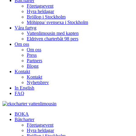
Båtcharter
Företagsevent
Hyra heldagar
Bröllop i Stockholm
Möhippa/ svensexa i Stockholm
Våra fartyg
Vattenlimousin med kapten
Eldriven charterbåt 98 pers
Om oss
Om oss
Press
Partners
Blogg
Kontakt
Kontakt
Nyhetsbrev
In English
FAQ
BOKA
Båtcharter
Företagsevent
Hyra heldagar
Bröllop i Stockholm