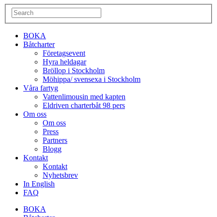
BOKA
Båtcharter
Företagsevent
Hyra heldagar
Bröllop i Stockholm
Möhippa/ svensexa i Stockholm
Våra fartyg
Vattenlimousin med kapten
Eldriven charterbåt 98 pers
Om oss
Om oss
Press
Partners
Blogg
Kontakt
Kontakt
Nyhetsbrev
In English
FAQ
BOKA