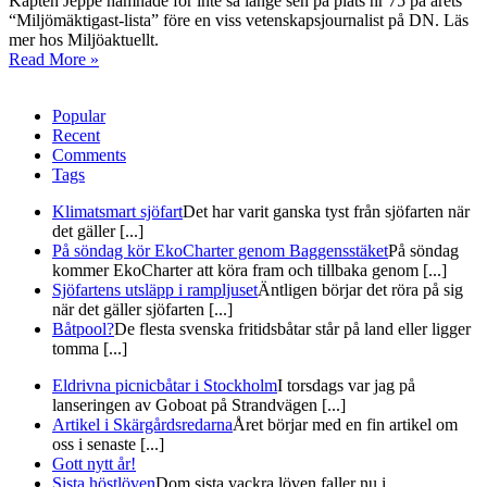
Kapten Jeppe hamnade för inte så länge sen på plats nr 75 på årets
“Miljömäktigast-lista” före en viss vetenskapsjournalist på DN. Läs
mer hos Miljöaktuellt.
Read More »
Popular
Recent
Comments
Tags
Klimatsmart sjöfart
Det har varit ganska tyst från sjöfarten när
det gäller [...]
På söndag kör EkoCharter genom Baggensstäket
På söndag
kommer EkoCharter att köra fram och tillbaka genom [...]
Sjöfartens utsläpp i rampljuset
Äntligen börjar det röra på sig
när det gäller sjöfarten [...]
Båtpool?
De flesta svenska fritidsbåtar står på land eller ligger
tomma [...]
Eldrivna picnicbåtar i Stockholm
I torsdags var jag på
lanseringen av Goboat på Strandvägen [...]
Artikel i Skärgårdsredarna
Året börjar med en fin artikel om
oss i senaste [...]
Gott nytt år!
Sista höstlöven
Dom sista vackra löven faller nu i