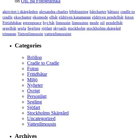
on
OIL på Fotografiska
aktivitet i skärgården
alexandra charles
b9shipping
båtcharter
båttaxi
cradle to
cradle
ekocharter
ekomode
elbåt
eldriven katamaran
eldriven pendelbåt
foton
Fritidsbåtar
greenpeace
hyr båt
limousin
limousine
mode
oil
pendelbåt
segelbåt
segla
Segling
sjöfart
skysails
stockholm
stockholms skärgård
trimaran
Vattenlimousin
vattenlimousine
Categories
Bröllop
Cradle to Cradle
Foton
Fritidbåtar
Miljö
Nyheter
Övrigt
Personligt
Segling
Sjöfart
Stockholms Skärgård
Uncategorized
Vattenlimousin
Archives