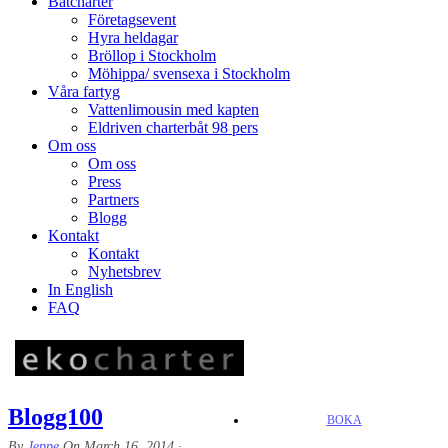
Båtcharter
Företagsevent
Hyra heldagar
Bröllop i Stockholm
Möhippa/ svensexa i Stockholm
Våra fartyg
Vattenlimousin med kapten
Eldriven charterbåt 98 pers
Om oss
Om oss
Press
Partners
Blogg
Kontakt
Kontakt
Nyhetsbrev
In English
FAQ
Blogg100
BOKA
By
Jeppe
On
March 16, 2014
·