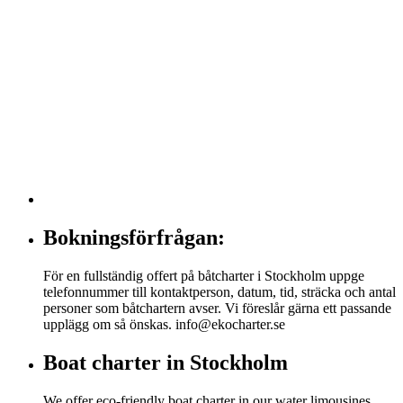
Bokningsförfrågan:
För en fullständig offert på båtcharter i Stockholm uppge
telefonnummer till kontaktperson, datum, tid, sträcka och antal
personer som båtchartern avser. Vi föreslår gärna ett passande
upplägg om så önskas. info@ekocharter.se
Boat charter in Stockholm
We offer eco-friendly boat charter in our water limousines.