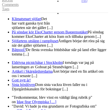
Recent
FAQ
Comments
Tags
Klimatsmart sjöfart
Det
har varit ganska tyst från
sjöfarten när det gäller [...]
På söndag kör EkoCharter genom Baggensstäket
På söndag
kommer EkoCharter att köra fram och tillbaka genom [...]
Sjöfartens utsläpp i rampljuset
Äntligen börjar det röra på sig
när det gäller sjöfarten [...]
Båtpool?
De flesta svenska fritidsbåtar står på land eller ligger
tomma [...]
Eldrivna picnicbåtar i Stockholm
I torsdags var jag på
lanseringen av Goboat på Strandvägen [...]
Artikel i Skärgårdsredarna
Året börjar med en fin artikel om
oss i senaste [...]
Gott nytt år!
Sista höstlöven
Dom sista vackra löven faller nu i
Djurgårdskanalen för bokningar [...]
"Testkommentar, blev visst en väldigt lång rubrik p"
on
Idag firar Olympiska
[…]
"David: Vi hade ju ena grundaren av Fotografiska om"