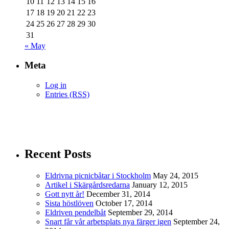
10
11
12
13
14
15
16
17
18
19
20
21
22
23
24
25
26
27
28
29
30
31
« May
Meta
Log in
Entries (RSS)
Recent Posts
Eldrivna picnicbåtar i Stockholm
May 24, 2015
Artikel i Skärgårdsredarna
January 12, 2015
Gott nytt år!
December 31, 2014
Sista höstlöven
October 17, 2014
Eldriven pendelbåt
September 29, 2014
Snart får vår arbetsplats nya färger igen
September 24,