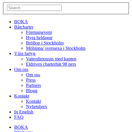
BOKA
Båtcharter
Företagsevent
Hyra heldagar
Bröllop i Stockholm
Möhippa/ svensexa i Stockholm
Våra fartyg
Vattenlimousin med kapten
Eldriven charterbåt 98 pers
Om oss
Om oss
Press
Partners
Blogg
Kontakt
Kontakt
Nyhetsbrev
In English
FAQ
BOKA