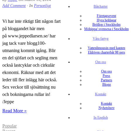
Add Comment
· In
Personligt
Båtcharter
Företagsevent
Hyra heldagar
Vi har inte riktigt fått någon fart
Bröllop i Stockholm
på bloggandet här men
Möhippa/ svensexa i Stockholm
på www.jeppedlarsen.se/ har
Våra fartyg
jag tack vare blogg100-
Vattenlimousin med kapten
utmaning kommit igång. Blir
Eldriven charterbåt 98 pers
en del sjöfart och segling men
Om oss
också lastcyklar och cirkulär
Om oss
ekonomi. Räknar med att det
Press
leder till fler inlägg här också.
Partners
Blogg
Sex veckor till sjösättning nu
och bokningarna rullar in!
Kontakt
/Jeppe
Kontakt
Nyhetsbrev
Read More »
In English
Popular