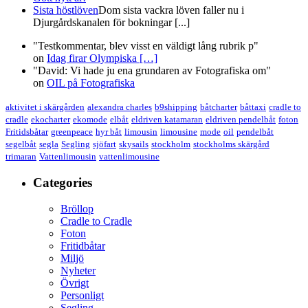
Sista höstlöven
Dom sista vackra löven faller nu i
Djurgårdskanalen för bokningar [...]
"Testkommentar, blev visst en väldigt lång rubrik p"
on
Idag firar Olympiska
[…]
"David: Vi hade ju ena grundaren av Fotografiska om"
on
OIL på Fotografiska
aktivitet i skärgården
alexandra charles
b9shipping
båtcharter
båttaxi
cradle to
cradle
ekocharter
ekomode
elbåt
eldriven katamaran
eldriven pendelbåt
foton
Fritidsbåtar
greenpeace
hyr båt
limousin
limousine
mode
oil
pendelbåt
segelbåt
segla
Segling
sjöfart
skysails
stockholm
stockholms skärgård
trimaran
Vattenlimousin
vattenlimousine
Categories
Bröllop
Cradle to Cradle
Foton
Fritidbåtar
Miljö
Nyheter
Övrigt
Personligt
Segling