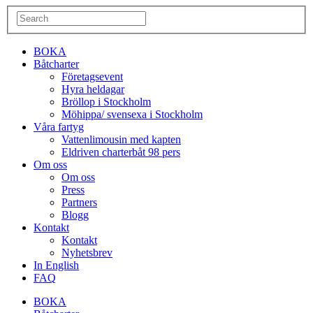
BOKA
Båtcharter
Företagsevent
Hyra heldagar
Bröllop i Stockholm
Möhippa/ svensexa i Stockholm
Våra fartyg
Vattenlimousin med kapten
Eldriven charterbåt 98 pers
Om oss
Om oss
Press
Partners
Blogg
Kontakt
Kontakt
Nyhetsbrev
In English
FAQ
BOKA