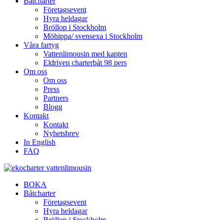
Båtcharter
Företagsevent
Hyra heldagar
Bröllop i Stockholm
Möhippa/ svensexa i Stockholm
Våra fartyg
Vattenlimousin med kapten
Eldriven charterbåt 98 pers
Om oss
Om oss
Press
Partners
Blogg
Kontakt
Kontakt
Nyhetsbrev
In English
FAQ
BOKA
Båtcharter
Företagsevent
Hyra heldagar
Bröllop i Stockholm