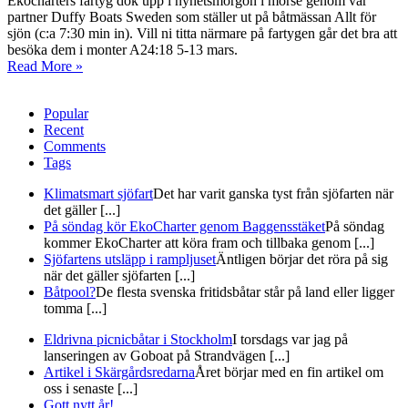
Ekocharters fartyg dök upp i nyhetsmorgon i morse genom vår
partner Duffy Boats Sweden som ställer ut på båtmässan Allt för
sjön (c:a 7:30 min in). Vill ni titta närmare på fartygen går det bra att
besöka dem i monter A24:18 5-13 mars.
Read More »
Popular
Recent
Comments
Tags
Klimatsmart sjöfart
Det har varit ganska tyst från sjöfarten när
det gäller [...]
På söndag kör EkoCharter genom Baggensstäket
På söndag
kommer EkoCharter att köra fram och tillbaka genom [...]
Sjöfartens utsläpp i rampljuset
Äntligen börjar det röra på sig
när det gäller sjöfarten [...]
Båtpool?
De flesta svenska fritidsbåtar står på land eller ligger
tomma [...]
Eldrivna picnicbåtar i Stockholm
I torsdags var jag på
lanseringen av Goboat på Strandvägen [...]
Artikel i Skärgårdsredarna
Året börjar med en fin artikel om
oss i senaste [...]
Gott nytt år!