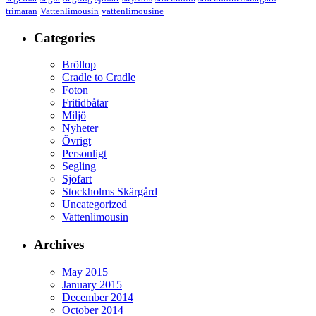
trimaran
Vattenlimousin
vattenlimousine
Categories
Bröllop
Cradle to Cradle
Foton
Fritidbåtar
Miljö
Nyheter
Övrigt
Personligt
Segling
Sjöfart
Stockholms Skärgård
Uncategorized
Vattenlimousin
Archives
May 2015
January 2015
December 2014
October 2014