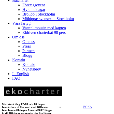
Båtcharter
Företagsevent
Hyra heldagar
Bröllop i Stockholm
Möhippa/ svensexa i Stockholm
Våra fartyg
Vattenlimousin med kapten
Eldriven charterbåt 98 pers
Om oss
Om oss
Press
Partners
Blogg
Kontakt
Kontakt
Nyhetsbrev
In English
FAQ
Med start idag 12-18 och 10 dagar
BOKA
framåt kan ni åka med oss i Bällstaån
från boutställningen Annedal2012 längst
in till Riksbyggens seminarier lite längre