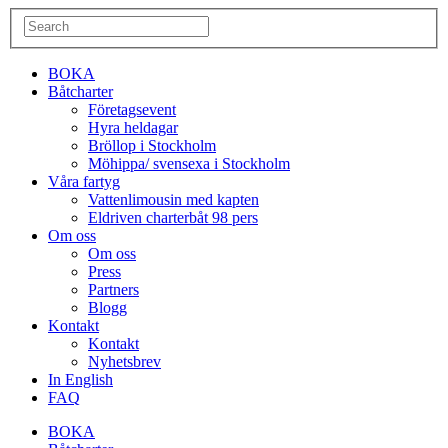
BOKA
Båtcharter
Företagsevent
Hyra heldagar
Bröllop i Stockholm
Möhippa/ svensexa i Stockholm
Våra fartyg
Vattenlimousin med kapten
Eldriven charterbåt 98 pers
Om oss
Om oss
Press
Partners
Blogg
Kontakt
Kontakt
Nyhetsbrev
In English
FAQ
BOKA