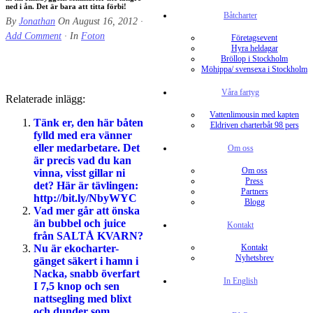
ned i ån. Det är bara att titta förbi!
Båtcharter
By
Jonathan
On
August 16, 2012
·
Add Comment
· In
Foton
Företagsevent
Hyra heldagar
Bröllop i Stockholm
Möhippa/ svensexa i Stockholm
Våra fartyg
Relaterade inlägg:
Vattenlimousin med kapten
Tänk er, den här båten
Eldriven charterbåt 98 pers
fylld med era vänner
eller medarbetare. Det
Om oss
är precis vad du kan
Om oss
vinna, visst gillar ni
Press
det? Här är tävlingen:
Partners
http://bit.ly/NbyWYC
Blogg
Vad mer går att önska
än bubbel och juice
Kontakt
från SALTÅ KVARN?
Nu är ekocharter-
Kontakt
Nyhetsbrev
gänget säkert i hamn i
Nacka, snabb överfart
In English
I 7,5 knop och sen
nattsegling med blixt
och dunder som