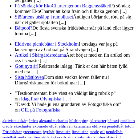
det gäller [...]
På söndag kör EkoCharter genom Baggensstäket
På söndag
kommer EkoCharter att köra fram och tillbaka genom [...]
Sjöfartens utsläpp i rampljuset
Äntligen börjar det röra på sig
när det gäller sjöfarten [...]
Båtpool?
De flesta svenska fritidsbåtar står på land eller ligger
tomma [...]
Eldrivna picnicbåtar i Stockholm
I torsdags var jag på
lanseringen av Goboat på Strandvägen [...]
Artikel i Skärgårdsredarna
Året börjar med en fin artikel om
oss i senaste [...]
Gott nytt år!
Relaterade inlägg: Tänk er den här båten fylld
med era [...]
Sista höstlöven
Dom sista vackra löven faller nu i
Djurgårdskanalen för bokningar [...]
"Testkommentar, blev visst en väldigt lång rubrik p"
on
Idag firar Olympiska
[…]
"David: Vi hade ju ena grundaren av Fotografiska om"
on
OIL på Fotografiska
aktivitet i skärgården
alexandra charles
b9shipping
båtcharter
båttaxi
cradle to
cradle
ekocharter
ekomode
elbåt
eldriven katamaran
eldriven pendelbåt
foton
Fritidsbåtar
greenpeace
hyr båt
limousin
limousine
mode
oil
pendelbåt
segelbåt
segla
Segling
sjöfart
skysails
stockholm
stockholms skärgård