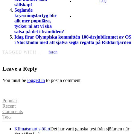
FAQ
sällskap!
Seglande
kryssningsfartyg blir
allt mer populära,
tycker ni att vi ska
satsa på det i framtiden?
Idag firar Olympiska kommittén 100-årsjubileumet av OS
i Stockholm med att själva segla regatta på Riddarfjärden
TAGGED WITH →
foton
Leave a Reply
You must be
logged in
to post a comment.
Popular
Recent
Comments
Tags
Klimatsmart sjöfart
Det har varit ganska tyst från sjöfarten när