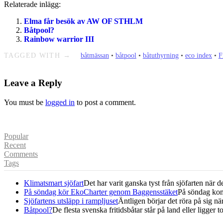
Relaterade inlägg:
Elma får besök av AW OF STHLM
Båtpool?
Rainbow warrior III
TAGGED WITH →
båtmässan
•
båtpool
•
båtuthyrning
•
eco index
•
F
Leave a Reply
You must be
logged in
to post a comment.
Popular
Recent
Comments
Tags
Klimatsmart sjöfart
Det har varit ganska tyst från sjöfarten när det
På söndag kör EkoCharter genom Baggensstäket
På söndag kom
Sjöfartens utsläpp i rampljuset
Äntligen börjar det röra på sig när 
Båtpool?
De flesta svenska fritidsbåtar står på land eller ligger t