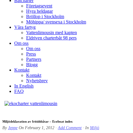
Båtcharter
Företagsevent
Hyra heldagar
Bröllop i Stockholm
Möhippa/ svensexa i Stockholm
Våra fartyg
Vattenlimousin med kapten
Eldriven charterbåt 98 pers
Om oss
Om oss
Press
Partners
Blogg
Kontakt
Kontakt
Nyhetsbrev
In English
FAQ
Miljödeklaration av fritidsbåtar – Ecoboat index
By
Jeppe
On
February 1, 2012
·
Add Comment
· In
Miljö