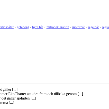
ritidsbåtar
•
göteborg
•
hyra båt
•
miljödeklaration
•
motorbåt
•
segelbåt
•
segla
 gäller [...]
mer EkoCharter att köra fram och tillbaka genom [...]
det gäller sjöfarten [...]
omma [...]