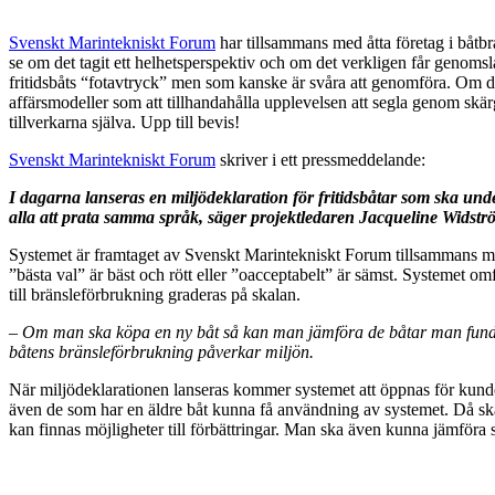
Svenskt Marintekniskt Forum
har tillsammans med åtta företag i båtbra
se om det tagit ett helhetsperspektiv och om det verkligen får genomsl
fritidsbåts “fotavtryck” men som kanske är svåra att genomföra. Om det
affärsmodeller som att tillhandahålla upplevelsen att segla genom skärg
tillverkarna själva. Upp till bevis!
Svenskt Marintekniskt Forum
skriver i ett pressmeddelande:
I dagarna lanseras en miljödeklaration för fritidsbåtar som ska unde
alla att prata samma språk, säger projektledaren Jacqueline Widst
Systemet är framtaget av Svenskt Marintekniskt Forum tillsammans me
”bästa val” är bäst och rött eller ”oacceptabelt” är sämst. Systemet om
till bränsleförbrukning graderas på skalan.
–
Om man ska köpa en ny båt så kan man jämföra de båtar man funde
båtens bränsleförbrukning påverkar miljön.
När miljödeklarationen lanseras kommer systemet att öppnas för kunder.
även de som har en äldre båt kunna få användning av systemet. Då ska d
kan finnas möjligheter till förbättringar. Man ska även kunna jämföra 