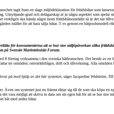
nschen tagit fram en slags miljödeklaration för fritidsbåtar som lanseras 
ag. Utnyttjande-grad och delägarskap är ju några aspekter som spelar sto
 verkligen ska hända något inom fritidsbåtsområdet så är det när tillver
ården istället för att bara sälja båtar. T ex genom en båtpoolsmodell el
rlätta för konsumenterna att se hur stor miljöpåverkan olika fritidsbå
röm på Svenskt Marintekniskt Forum.
d 8 företag verksamma i den svenska båtbranschen. Det består av en fe
fattar tre områden; omvärldsfrågor, drift och tillverkning. Alla områden k
rar på med hjälp av det här systeme
t, säger Jacqueline Widström.
Til
 Även om systemet just nu främst riktar sig till de som ska köpa en ny 
et vara möjligt att skriva in data om sin egen båt för att se hur stor m
sin båt med andra båtar.