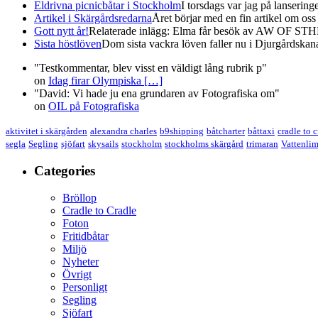
Eldrivna picnicbåtar i Stockholm
I torsdags var jag på lanserin
Artikel i Skärgårdsredarna
Året börjar med en fin artikel om oss i
Gott nytt år!
Relaterade inlägg: Elma får besök av AW OF STHL
Sista höstlöven
Dom sista vackra löven faller nu i Djurgårdskana
"Testkommentar, blev visst en väldigt lång rubrik p"
on
Idag firar Olympiska
[…]
"David: Vi hade ju ena grundaren av Fotografiska om"
on
OIL på Fotografiska
aktivitet i skärgården
alexandra charles
b9shipping
båtcharter
båttaxi
cradle to 
segla
Segling
sjöfart
skysails
stockholm
stockholms skärgård
trimaran
Vattenli
Categories
Bröllop
Cradle to Cradle
Foton
Fritidbåtar
Miljö
Nyheter
Övrigt
Personligt
Segling
Sjöfart