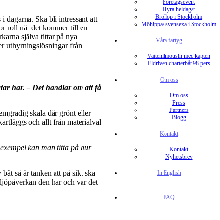
Företagsevent
Hyra heldagar
Bröllop i Stockholm
i dagarna. Ska bli intressant att
Möhippa/ svensexa i Stockholm
r roll när det kommer till en
karna själva tittar på nya
Våra fartyg
ler uthyrningslösningar från
Vattenlimousin med kapten
Eldriven charterbåt 98 pers
Om oss
tar har.
– Det handlar om att få
Om oss
Press
Partners
mgradig skala där grönt eller
Blogg
artläggs och allt från materialval
Kontakt
l exempel kan man titta på hur
Kontakt
Nyhetsbrev
båt så är tanken att på sikt ska
In English
iljöpåverkan den har och var det
FAQ