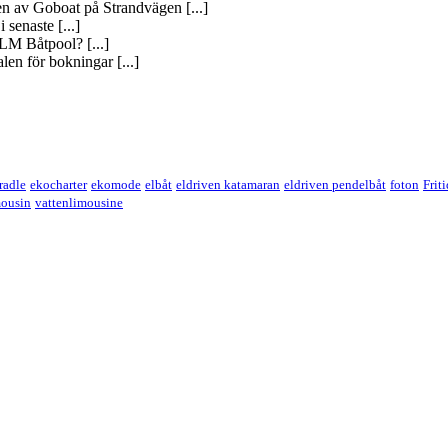
gen av Goboat på Strandvägen [...]
 senaste [...]
M Båtpool? [...]
len för bokningar [...]
cradle
ekocharter
ekomode
elbåt
eldriven katamaran
eldriven pendelbåt
foton
Frit
mousin
vattenlimousine