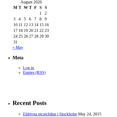
August 2026
M
T
W
T
F
S
S
1
2
3
4
5
6
7
8
9
10
11
12
13
14
15
16
17
18
19
20
21
22
23
24
25
26
27
28
29
30
31
« May
Meta
Log in
Entries (RSS)
Recent Posts
Eldrivna picnicbåtar i Stockholm
May 24, 2015