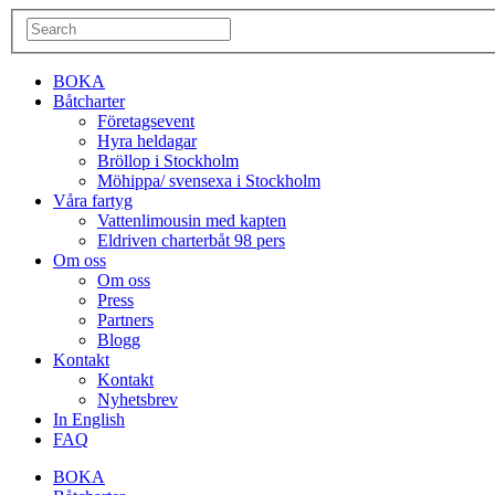
BOKA
Båtcharter
Företagsevent
Hyra heldagar
Bröllop i Stockholm
Möhippa/ svensexa i Stockholm
Våra fartyg
Vattenlimousin med kapten
Eldriven charterbåt 98 pers
Om oss
Om oss
Press
Partners
Blogg
Kontakt
Kontakt
Nyhetsbrev
In English
FAQ
BOKA