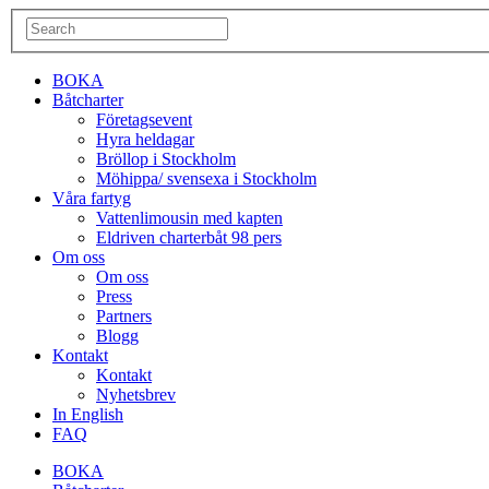
BOKA
Båtcharter
Företagsevent
Hyra heldagar
Bröllop i Stockholm
Möhippa/ svensexa i Stockholm
Våra fartyg
Vattenlimousin med kapten
Eldriven charterbåt 98 pers
Om oss
Om oss
Press
Partners
Blogg
Kontakt
Kontakt
Nyhetsbrev
In English
FAQ
BOKA