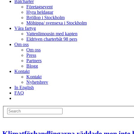
Båtcharter
Företagsevent
Hyra heldagar
Bröllop i Stockholm
Möhippa/ svensexa i Stockholm
Våra fartyg
Vattenlimousin med kapten
Eldriven charterbåt 98 pers
Om oss
Om oss
Press
Partners
Blogg
Kontakt
Kontakt
Nyhetsbrev
In English
FAQ
Klimatförhandlingarna räddade men inte 