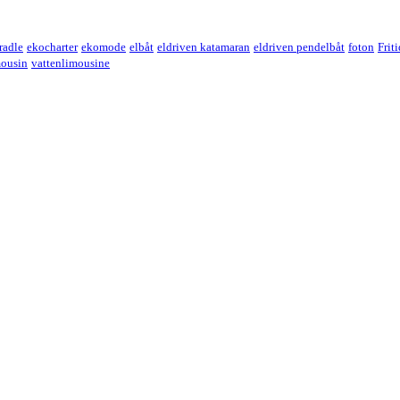
cradle
ekocharter
ekomode
elbåt
eldriven katamaran
eldriven pendelbåt
foton
Frit
mousin
vattenlimousine