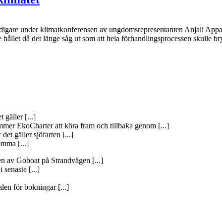
lls tidigare under klimatkonferensen av ungdomsrepresentanten Anjali App
hållet då det länge såg ut som att hela förhandlingsprocessen skulle bryt
 gäller [...]
mer EkoCharter att köra fram och tillbaka genom [...]
det gäller sjöfarten [...]
omma [...]
gen av Goboat på Strandvägen [...]
 senaste [...]
len för bokningar [...]