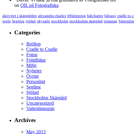
on
OIL på Fotografiska
aktivitet i skärgården
alexandra charles
b9shipping
båtcharter
båttaxi
cradle to 
segla
Segling
sjöfart
skysails
stockholm
stockholms skärgård
trimaran
Vattenli
Categories
Bröllop
Cradle to Cradle
Foton
Fritidbåtar
Miljö
Nyheter
Övrigt
Personligt
Segling
Sjöfart
Stockholms Skärgård
Uncategorized
Vattenlimousin
Archives
May 2015