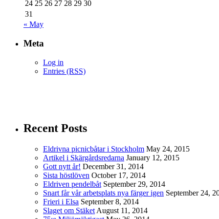
24
25
26
27
28
29
30
31
« May
Meta
Log in
Entries (RSS)
Recent Posts
Eldrivna picnicbåtar i Stockholm
May 24, 2015
Artikel i Skärgårdsredarna
January 12, 2015
Gott nytt år!
December 31, 2014
Sista höstlöven
October 17, 2014
Eldriven pendelbåt
September 29, 2014
Snart får vår arbetsplats nya färger igen
September 24, 2
Frieri i Elsa
September 8, 2014
Slaget om Stäket
August 11, 2014