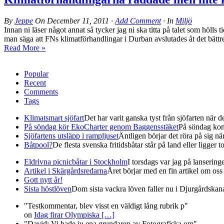
By
Jeppe
On
December 11, 2011
·
Add Comment
· In
Miljö
Innan ni läser något annat så tycker jag ni ska titta på talet som hö
man säga att FNs klimatförhandlingar i Durban avslutades åt det bättre 
Read More »
Popular
Recent
Comments
Tags
Klimatsmart sjöfart
Det har varit ganska tyst från sjöfarten när det
På söndag kör EkoCharter genom Baggensstäket
På söndag kom
Sjöfartens utsläpp i rampljuset
Äntligen börjar det röra på sig när 
Båtpool?
De flesta svenska fritidsbåtar står på land eller ligger t
Eldrivna picnicbåtar i Stockholm
I torsdags var jag på lanserin
Artikel i Skärgårdsredarna
Året börjar med en fin artikel om oss i
Gott nytt år!
Sista höstlöven
Dom sista vackra löven faller nu i Djurgårdskana
"Testkommentar, blev visst en väldigt lång rubrik p"
on
Idag firar Olympiska
[…]
"David: Vi hade ju ena grundaren av Fotografiska om"