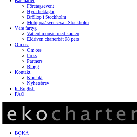
Båtcharter
Företagsevent
Hyra heldagar
Bröllop i Stockholm
Möhippa/ svensexa i Stockholm
Våra fartyg
Vattenlimousin med kapten
Eldriven charterbåt 98 pers
Om oss
Om oss
Press
Partners
Blogg
Kontakt
Kontakt
Nyhetsbrev
In English
FAQ
BOKA