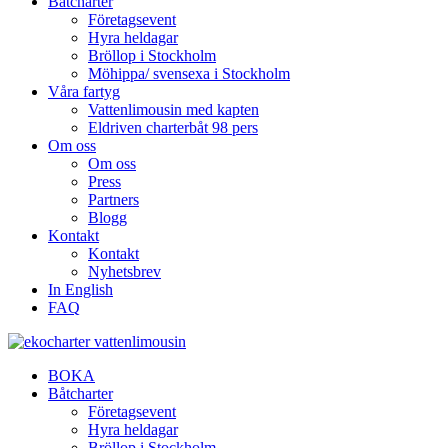
Båtcharter
Företagsevent
Hyra heldagar
Bröllop i Stockholm
Möhippa/ svensexa i Stockholm
Våra fartyg
Vattenlimousin med kapten
Eldriven charterbåt 98 pers
Om oss
Om oss
Press
Partners
Blogg
Kontakt
Kontakt
Nyhetsbrev
In English
FAQ
BOKA
Båtcharter
Företagsevent
Hyra heldagar
Bröllop i Stockholm