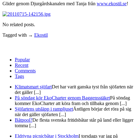
Glider genom Djurgårdskanalen med Tanja från
www.ekostil.se
!
No related posts.
Tagged with →
Ekostil
Popular
Recent
Comments
Tags
Klimatsmart sjöfart
Det har varit ganska tyst från sjöfarten när
det gäller [...]
På söndag kör EkoCharter genom Baggensstäket
På söndag
kommer EkoCharter att köra fram och tillbaka genom [...]
Sjöfartens utsläpp i rampljuset
Äntligen börjar det röra på sig
när det gäller sjöfarten [...]
Båtpool?
De flesta svenska fritidsbåtar står på land eller ligger
tomma [...]
Eldrivna picnicbåtar i Stockholm
I torsdags var jag på