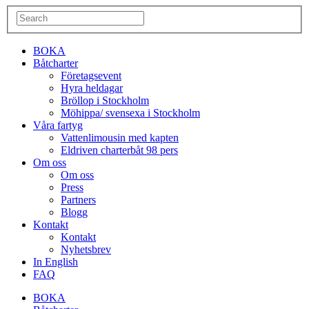
BOKA
Båtcharter
Företagsevent
Hyra heldagar
Bröllop i Stockholm
Möhippa/ svensexa i Stockholm
Våra fartyg
Vattenlimousin med kapten
Eldriven charterbåt 98 pers
Om oss
Om oss
Press
Partners
Blogg
Kontakt
Kontakt
Nyhetsbrev
In English
FAQ
BOKA