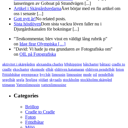
lanseringen av Goboat på Strandvägen [...]
Artikel i Skärgårdsredarna
Året börjar med en fin artikel om
oss i senaste [...]
Gott nytt år!
No related posts.
Sista höstlöven
Dom sista vackra löven faller nu i
Djurgårdskanalen för bokningar [...]
"Testkommentar, blev visst en väldigt lång rubrik p"
on
Idag firar Olympiska
[…]
"David: Vi hade ju ena grundaren av Fotografiska om"
on
OIL på Fotografiska
aktivitet i skärgården
alexandra charles
b9shipping
båtcharter
båttaxi
cradle to
cradle
ekocharter
ekomode
elbåt
eldriven katamaran
eldriven pendelbåt
foton
Fritidsbåtar
greenpeace
hyr båt
limousin
limousine
mode
oil
pendelbåt
segelbåt
segla
Segling
sjöfart
skysails
stockholm
stockholms skärgård
trimaran
Vattenlimousin
vattenlimousine
Categories
Bröllop
Cradle to Cradle
Foton
Fritidbåtar
Miljö