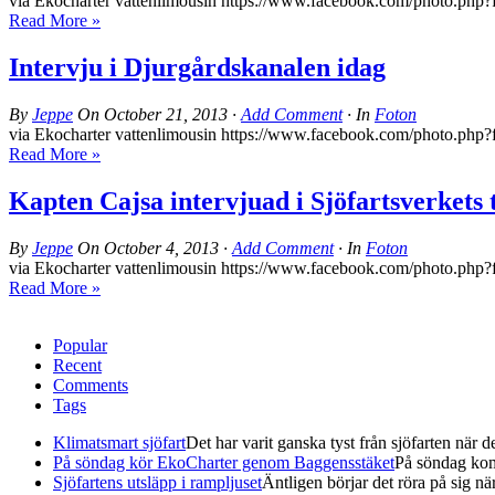
via Ekocharter vattenlimousin https://www.facebook.com/photo
Read More »
Intervju i Djurgårdskanalen idag
By
Jeppe
On
October 21, 2013
·
Add Comment
· In
Foton
via Ekocharter vattenlimousin https://www.facebook.com/photo
Read More »
Kapten Cajsa intervjuad i Sjöfartsverkets t
By
Jeppe
On
October 4, 2013
·
Add Comment
· In
Foton
via Ekocharter vattenlimousin https://www.facebook.com/photo
Read More »
Popular
Recent
Comments
Tags
Klimatsmart sjöfart
Det har varit ganska tyst från sjöfarten när det
På söndag kör EkoCharter genom Baggensstäket
På söndag kom
Sjöfartens utsläpp i rampljuset
Äntligen börjar det röra på sig när 