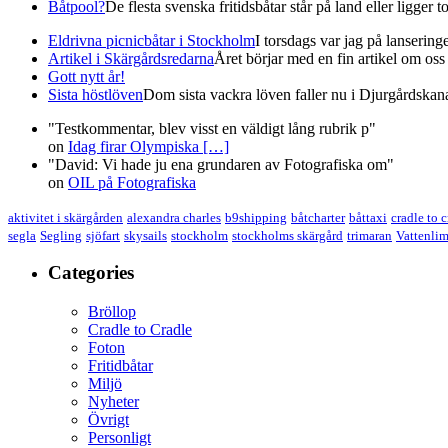
Båtpool?
De flesta svenska fritidsbåtar står på land eller ligger t
Eldrivna picnicbåtar i Stockholm
I torsdags var jag på lanserin
Artikel i Skärgårdsredarna
Året börjar med en fin artikel om oss i
Gott nytt år!
Sista höstlöven
Dom sista vackra löven faller nu i Djurgårdskana
"Testkommentar, blev visst en väldigt lång rubrik p"
on
Idag firar Olympiska
[…]
"David: Vi hade ju ena grundaren av Fotografiska om"
on
OIL på Fotografiska
aktivitet i skärgården
alexandra charles
b9shipping
båtcharter
båttaxi
cradle to 
segla
Segling
sjöfart
skysails
stockholm
stockholms skärgård
trimaran
Vattenli
Categories
Bröllop
Cradle to Cradle
Foton
Fritidbåtar
Miljö
Nyheter
Övrigt
Personligt