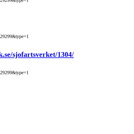
4329299&type=1
4329299&type=1
k.se/sjofartsverket/1304/
4329299&type=1