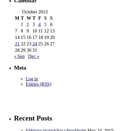
Calendar
October 2013
M
T
W
T
F
S
S
1
2
3
4
5
6
7
8
9
10
11
12
13
14
15
16
17
18
19
20
21
22
23
24
25
26
27
28
29
30
31
« Sep
Dec »
Meta
Log in
Entries (RSS)
Recent Posts
Eldrivna picnicbåtar i Stockholm
May 24, 2015