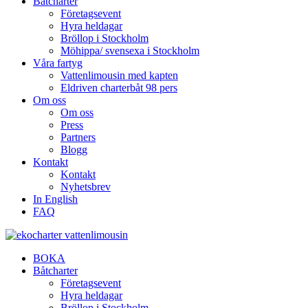
Båtcharter
Företagsevent
Hyra heldagar
Bröllop i Stockholm
Möhippa/ svensexa i Stockholm
Våra fartyg
Vattenlimousin med kapten
Eldriven charterbåt 98 pers
Om oss
Om oss
Press
Partners
Blogg
Kontakt
Kontakt
Nyhetsbrev
In English
FAQ
BOKA
Båtcharter
Företagsevent
Hyra heldagar
Bröllop i Stockholm