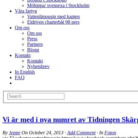
Möhippa/ svensexa i Stockholm
Våra fartyg
Vattenlimousin med kapten
Eldriven charterbåt 98 pers
Om oss
Om oss
Press
Partners
Blogg
Kontakt
Kontakt
Nyhetsbrev
In English
FAQ
Vi är med i nya numret av Tidningen Skä
By
Jeppe
On
October 24, 2013
·
Add Comment
· In
Foton