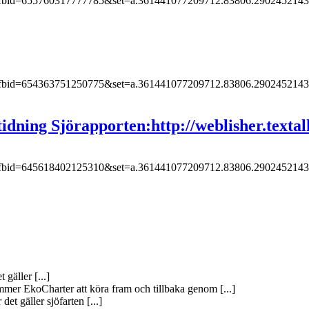
.php?fbid=655760317777785&set=a.361441077209712.83806.29024521
.php?fbid=654363751250775&set=a.361441077209712.83806.29024521
idning Sjörapporten:http://weblisher.textal
.php?fbid=645618402125310&set=a.361441077209712.83806.29024521
 gäller [...]
mer EkoCharter att köra fram och tillbaka genom [...]
det gäller sjöfarten [...]