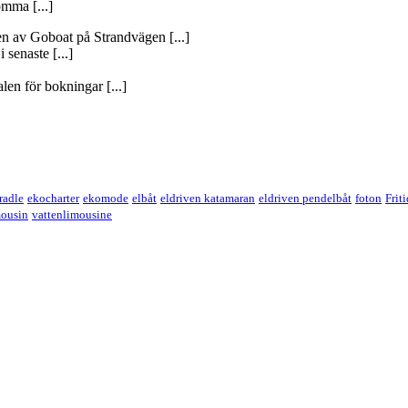
omma [...]
gen av Goboat på Strandvägen [...]
 senaste [...]
len för bokningar [...]
cradle
ekocharter
ekomode
elbåt
eldriven katamaran
eldriven pendelbåt
foton
Frit
mousin
vattenlimousine