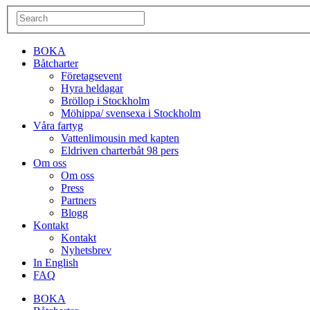
BOKA
Båtcharter
Företagsevent
Hyra heldagar
Bröllop i Stockholm
Möhippa/ svensexa i Stockholm
Våra fartyg
Vattenlimousin med kapten
Eldriven charterbåt 98 pers
Om oss
Om oss
Press
Partners
Blogg
Kontakt
Kontakt
Nyhetsbrev
In English
FAQ
BOKA