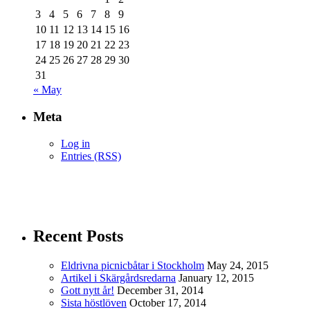
3
4
5
6
7
8
9
10
11
12
13
14
15
16
17
18
19
20
21
22
23
24
25
26
27
28
29
30
31
« May
Meta
Log in
Entries (RSS)
Recent Posts
Eldrivna picnicbåtar i Stockholm
May 24, 2015
Artikel i Skärgårdsredarna
January 12, 2015
Gott nytt år!
December 31, 2014
Sista höstlöven
October 17, 2014