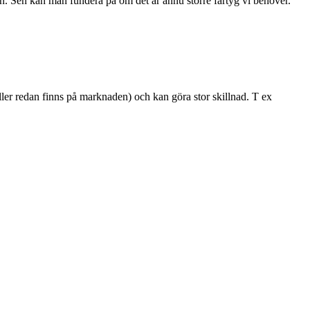
en. Sen kan man fundera på om det är ännu större fartyg vi behöver.
ler redan finns på marknaden) och kan göra stor skillnad. T ex