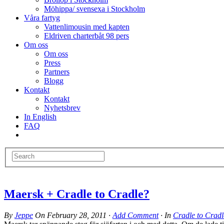
Möhippa/ svensexa i Stockholm
Våra fartyg
Vattenlimousin med kapten
Eldriven charterbåt 98 pers
Om oss
Om oss
Press
Partners
Blogg
Kontakt
Kontakt
Nyhetsbrev
In English
FAQ
Maersk + Cradle to Cradle?
By
Jeppe
On
February 28, 2011
·
Add Comment
· In
Cradle to Cradl