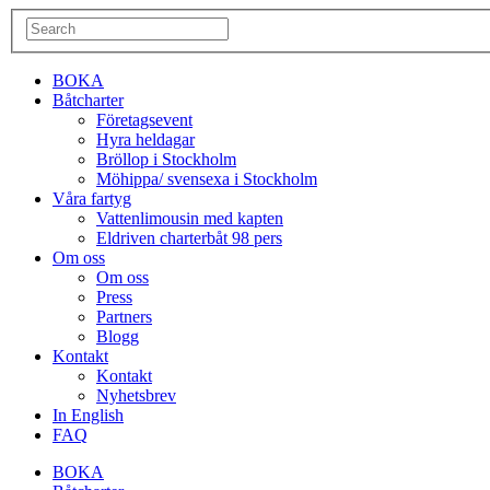
BOKA
Båtcharter
Företagsevent
Hyra heldagar
Bröllop i Stockholm
Möhippa/ svensexa i Stockholm
Våra fartyg
Vattenlimousin med kapten
Eldriven charterbåt 98 pers
Om oss
Om oss
Press
Partners
Blogg
Kontakt
Kontakt
Nyhetsbrev
In English
FAQ
BOKA