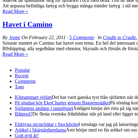
Maersk tar spännande steg för sjöfarten i och med detta. Om de lade t
Att anpassa befintliga fartyg och bygga många mindre fartyg i stil me
Read More »
Havet i Camino
By
Jeppe
On
February 22, 2011
·
5 Comments
· In
Cradle to Cradle
Senaste numret av Camino har havet som tema. En hel del intressant o
B9shipping, alla segelbåtar med elmotor, Skysails och förstås de första 
Read More »
Popular
Recent
Comments
Tags
Klimatsmart sjöfart
Det har varit ganska tyst från sjöfarten när det
På söndag kör EkoCharter genom Baggensstäket
På söndag kom
Sjöfartens utsläpp i rampljuset
Äntligen börjar det röra på sig när 
Båtpool?
De flesta svenska fritidsbåtar står på land eller ligger t
Eldrivna picnicbåtar i Stockholm
I torsdags var jag på lanserin
Artikel i Skärgårdsredarna
Året börjar med en fin artikel om oss i
Gott nytt år!