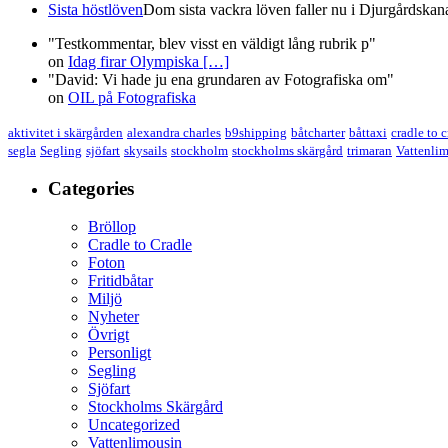
Sista höstlöven
Dom sista vackra löven faller nu i Djurgårdskana
"Testkommentar, blev visst en väldigt lång rubrik p"
on
Idag firar Olympiska
[…]
"David: Vi hade ju ena grundaren av Fotografiska om"
on
OIL på Fotografiska
aktivitet i skärgården
alexandra charles
b9shipping
båtcharter
båttaxi
cradle to 
segla
Segling
sjöfart
skysails
stockholm
stockholms skärgård
trimaran
Vattenli
Categories
Bröllop
Cradle to Cradle
Foton
Fritidbåtar
Miljö
Nyheter
Övrigt
Personligt
Segling
Sjöfart
Stockholms Skärgård
Uncategorized
Vattenlimousin