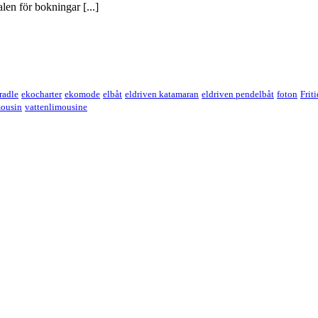
len för bokningar [...]
cradle
ekocharter
ekomode
elbåt
eldriven katamaran
eldriven pendelbåt
foton
Frit
mousin
vattenlimousine