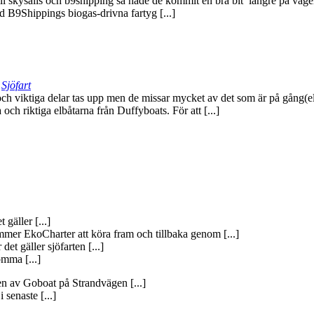
ill skysails och b9shipping så hade de kommit en bra bit längre på väg
d B9Shippings biogas-drivna fartyg [...]
,
Sjöfart
ch viktiga delar tas upp men de missar mycket av det som är på gång(el
och riktiga elbåtarna från Duffyboats. För att [...]
 gäller [...]
mer EkoCharter att köra fram och tillbaka genom [...]
det gäller sjöfarten [...]
omma [...]
gen av Goboat på Strandvägen [...]
 senaste [...]