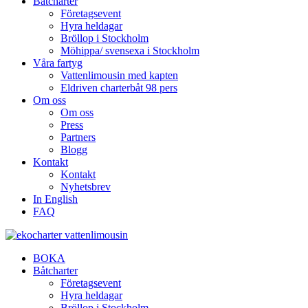
Båtcharter
Företagsevent
Hyra heldagar
Bröllop i Stockholm
Möhippa/ svensexa i Stockholm
Våra fartyg
Vattenlimousin med kapten
Eldriven charterbåt 98 pers
Om oss
Om oss
Press
Partners
Blogg
Kontakt
Kontakt
Nyhetsbrev
In English
FAQ
BOKA
Båtcharter
Företagsevent
Hyra heldagar
Bröllop i Stockholm