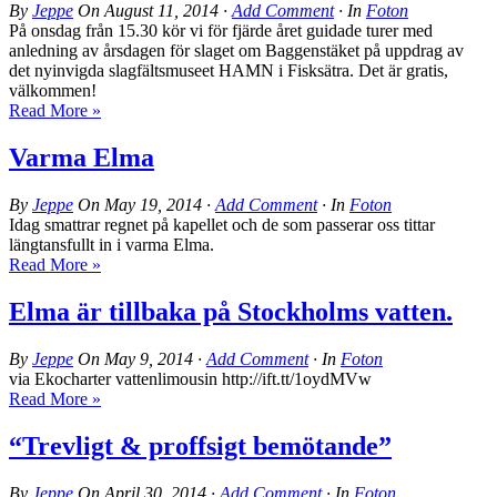
By
Jeppe
On
August 11, 2014
·
Add Comment
· In
Foton
På onsdag från 15.30 kör vi för fjärde året guidade turer med
anledning av årsdagen för slaget om Baggenstäket på uppdrag av
det nyinvigda slagfältsmuseet HAMN i Fisksätra. Det är gratis,
välkommen!
Read More »
Varma Elma
By
Jeppe
On
May 19, 2014
·
Add Comment
· In
Foton
Idag smattrar regnet på kapellet och de som passerar oss tittar
längtansfullt in i varma Elma.
Read More »
Elma är tillbaka på Stockholms vatten.
By
Jeppe
On
May 9, 2014
·
Add Comment
· In
Foton
via Ekocharter vattenlimousin http://ift.tt/1oydMVw
Read More »
“Trevligt & proffsigt bemötande”
By
Jeppe
On
April 30, 2014
·
Add Comment
· In
Foton