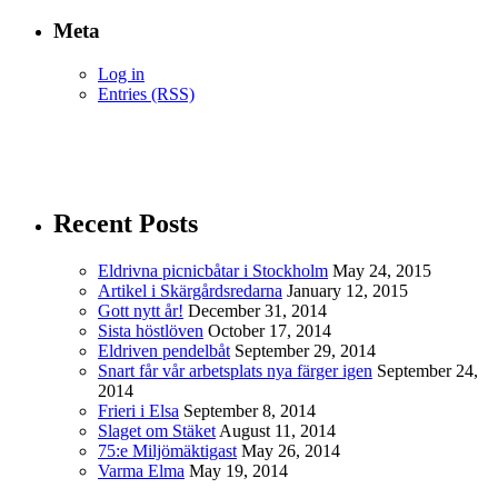
Meta
Log in
Entries (RSS)
Recent Posts
Eldrivna picnicbåtar i Stockholm
May 24, 2015
Artikel i Skärgårdsredarna
January 12, 2015
Gott nytt år!
December 31, 2014
Sista höstlöven
October 17, 2014
Eldriven pendelbåt
September 29, 2014
Snart får vår arbetsplats nya färger igen
September 24,
2014
Frieri i Elsa
September 8, 2014
Slaget om Stäket
August 11, 2014
75:e Miljömäktigast
May 26, 2014
Varma Elma
May 19, 2014