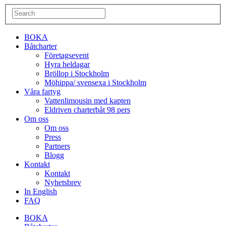
BOKA
Båtcharter
Företagsevent
Hyra heldagar
Bröllop i Stockholm
Möhippa/ svensexa i Stockholm
Våra fartyg
Vattenlimousin med kapten
Eldriven charterbåt 98 pers
Om oss
Om oss
Press
Partners
Blogg
Kontakt
Kontakt
Nyhetsbrev
In English
FAQ
BOKA