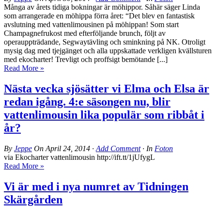
Många av årets tidiga bokningar är möhippor. Såhär säger Linda
som arrangerade en möhippa förra året: “Det blev en fantastisk
avslutning med vattenlimousinen på möhippan! Som start
Champagnefrukost med efterföljande brunch, följt av
operauppträdande, Segwaytävling och sminkning på NK. Otroligt
mysig dag med tjejgänget och alla uppskattade verkligen kvällsturen
med ekocharter! Trevligt och proffsigt bemötande [...]
Read More »
Nästa vecka sjösätter vi Elma och Elsa är
redan igång. 4:e säsongen nu, blir
vattenlimousin lika populär som ribbåt i
år?
By
Jeppe
On
April 24, 2014
·
Add Comment
· In
Foton
via Ekocharter vattenlimousin http://ift.tt/1jUfygL
Read More »
Vi är med i nya numret av Tidningen
Skärgården