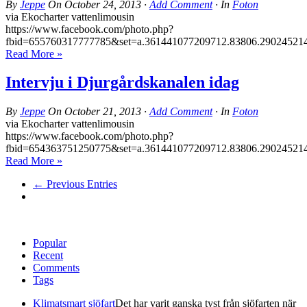
By
Jeppe
On
October 24, 2013
·
Add Comment
· In
Foton
via Ekocharter vattenlimousin
https://www.facebook.com/photo.php?
fbid=655760317777785&set=a.361441077209712.83806.29024521
Read More »
Intervju i Djurgårdskanalen idag
By
Jeppe
On
October 21, 2013
·
Add Comment
· In
Foton
via Ekocharter vattenlimousin
https://www.facebook.com/photo.php?
fbid=654363751250775&set=a.361441077209712.83806.29024521
Read More »
← Previous Entries
Popular
Recent
Comments
Tags
Klimatsmart sjöfart
Det har varit ganska tyst från sjöfarten när