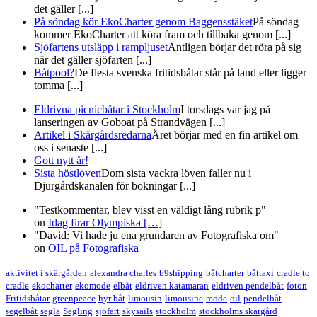
det gäller [...]
På söndag kör EkoCharter genom Baggensstäket
På söndag
kommer EkoCharter att köra fram och tillbaka genom [...]
Sjöfartens utsläpp i rampljuset
Äntligen börjar det röra på sig
när det gäller sjöfarten [...]
Båtpool?
De flesta svenska fritidsbåtar står på land eller ligger
tomma [...]
Eldrivna picnicbåtar i Stockholm
I torsdags var jag på
lanseringen av Goboat på Strandvägen [...]
Artikel i Skärgårdsredarna
Året börjar med en fin artikel om
oss i senaste [...]
Gott nytt år!
Sista höstlöven
Dom sista vackra löven faller nu i
Djurgårdskanalen för bokningar [...]
"Testkommentar, blev visst en väldigt lång rubrik p"
on
Idag firar Olympiska
[…]
"David: Vi hade ju ena grundaren av Fotografiska om"
on
OIL på Fotografiska
aktivitet i skärgården
alexandra charles
b9shipping
båtcharter
båttaxi
cradle to
cradle
ekocharter
ekomode
elbåt
eldriven katamaran
eldriven pendelbåt
foton
Fritidsbåtar
greenpeace
hyr båt
limousin
limousine
mode
oil
pendelbåt
segelbåt
segla
Segling
sjöfart
skysails
stockholm
stockholms skärgård