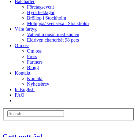
Båtcharter
Företagsevent
Hyra heldagar
Bröllop i Stockholm
Möhippa/ svensexa i Stockholm
Våra fartyg
Vattenlimousin med kapten
Eldriven charterbåt 98 pers
Om oss
Om oss
Press
Partners
Blogg
Kontakt
Kontakt
Nyhetsbrev
In English
FAQ
Gott nytt år!