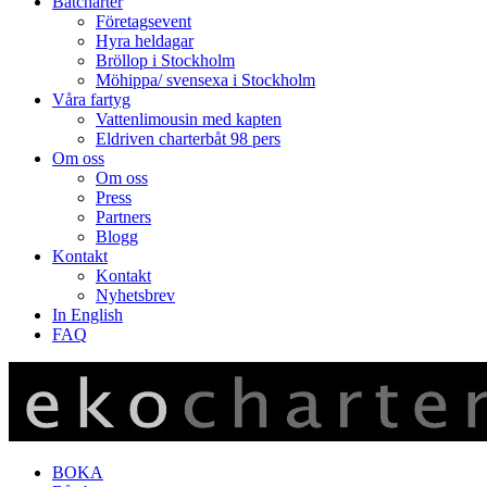
Båtcharter
Företagsevent
Hyra heldagar
Bröllop i Stockholm
Möhippa/ svensexa i Stockholm
Våra fartyg
Vattenlimousin med kapten
Eldriven charterbåt 98 pers
Om oss
Om oss
Press
Partners
Blogg
Kontakt
Kontakt
Nyhetsbrev
In English
FAQ
BOKA