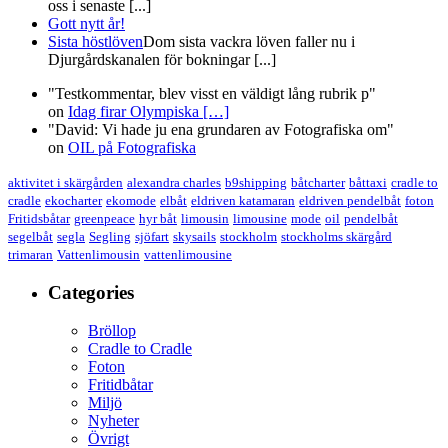
oss i senaste [...]
Gott nytt år!
Sista höstlöven
Dom sista vackra löven faller nu i
Djurgårdskanalen för bokningar [...]
"Testkommentar, blev visst en väldigt lång rubrik p"
on
Idag firar Olympiska
[…]
"David: Vi hade ju ena grundaren av Fotografiska om"
on
OIL på Fotografiska
aktivitet i skärgården
alexandra charles
b9shipping
båtcharter
båttaxi
cradle to
cradle
ekocharter
ekomode
elbåt
eldriven katamaran
eldriven pendelbåt
foton
Fritidsbåtar
greenpeace
hyr båt
limousin
limousine
mode
oil
pendelbåt
segelbåt
segla
Segling
sjöfart
skysails
stockholm
stockholms skärgård
trimaran
Vattenlimousin
vattenlimousine
Categories
Bröllop
Cradle to Cradle
Foton
Fritidbåtar
Miljö
Nyheter
Övrigt