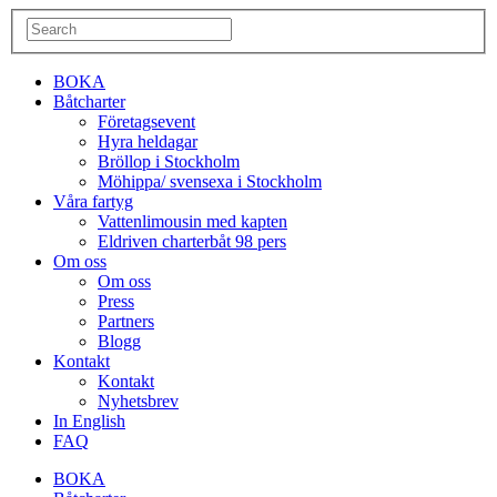
BOKA
Båtcharter
Företagsevent
Hyra heldagar
Bröllop i Stockholm
Möhippa/ svensexa i Stockholm
Våra fartyg
Vattenlimousin med kapten
Eldriven charterbåt 98 pers
Om oss
Om oss
Press
Partners
Blogg
Kontakt
Kontakt
Nyhetsbrev
In English
FAQ
BOKA