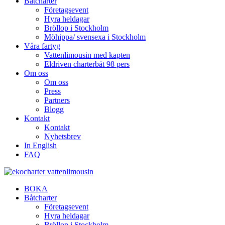
Båtcharter
Företagsevent
Hyra heldagar
Bröllop i Stockholm
Möhippa/ svensexa i Stockholm
Våra fartyg
Vattenlimousin med kapten
Eldriven charterbåt 98 pers
Om oss
Om oss
Press
Partners
Blogg
Kontakt
Kontakt
Nyhetsbrev
In English
FAQ
BOKA
Båtcharter
Företagsevent
Hyra heldagar
Bröllop i Stockholm