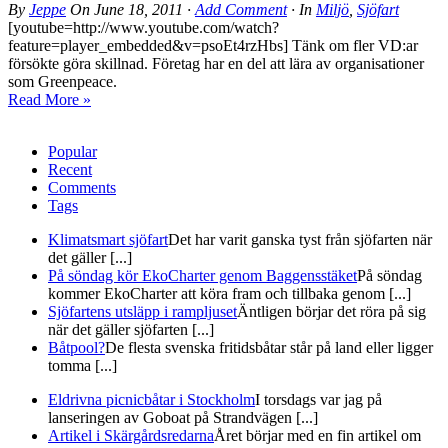
By
Jeppe
On
June 18, 2011
·
Add Comment
· In
Miljö
,
Sjöfart
[youtube=http://www.youtube.com/watch?
feature=player_embedded&v=psoEt4rzHbs] Tänk om fler VD:ar
försökte göra skillnad. Företag har en del att lära av organisationer
som Greenpeace.
Read More »
Popular
Recent
Comments
Tags
Klimatsmart sjöfart
Det har varit ganska tyst från sjöfarten när
det gäller [...]
På söndag kör EkoCharter genom Baggensstäket
På söndag
kommer EkoCharter att köra fram och tillbaka genom [...]
Sjöfartens utsläpp i rampljuset
Äntligen börjar det röra på sig
när det gäller sjöfarten [...]
Båtpool?
De flesta svenska fritidsbåtar står på land eller ligger
tomma [...]
Eldrivna picnicbåtar i Stockholm
I torsdags var jag på
lanseringen av Goboat på Strandvägen [...]
Artikel i Skärgårdsredarna
Året börjar med en fin artikel om