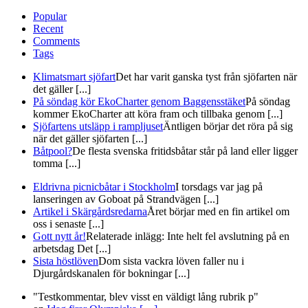
Popular
Recent
Comments
Tags
Klimatsmart sjöfart
Det har varit ganska tyst från sjöfarten när
det gäller [...]
På söndag kör EkoCharter genom Baggensstäket
På söndag
kommer EkoCharter att köra fram och tillbaka genom [...]
Sjöfartens utsläpp i rampljuset
Äntligen börjar det röra på sig
när det gäller sjöfarten [...]
Båtpool?
De flesta svenska fritidsbåtar står på land eller ligger
tomma [...]
Eldrivna picnicbåtar i Stockholm
I torsdags var jag på
lanseringen av Goboat på Strandvägen [...]
Artikel i Skärgårdsredarna
Året börjar med en fin artikel om
oss i senaste [...]
Gott nytt år!
Relaterade inlägg: Inte helt fel avslutning på en
arbetsdag Det [...]
Sista höstlöven
Dom sista vackra löven faller nu i
Djurgårdskanalen för bokningar [...]
"Testkommentar, blev visst en väldigt lång rubrik p"