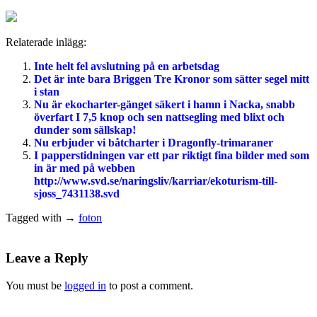
Relaterade inlägg:
Inte helt fel avslutning på en arbetsdag
Det är inte bara Briggen Tre Kronor som sätter segel mitt
i stan
Nu är ekocharter-gänget säkert i hamn i Nacka, snabb
överfart I 7,5 knop och sen nattsegling med blixt och
dunder som sällskap!
Nu erbjuder vi båtcharter i Dragonfly-trimaraner
I papperstidningen var ett par riktigt fina bilder med som
in är med på webben
http://www.svd.se/naringsliv/karriar/ekoturism-till-
sjoss_7431138.svd
Tagged with →
foton
Leave a Reply
You must be
logged in
to post a comment.