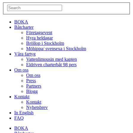
BOKA
Båtcharter
Företagsevent
Hyra heldagar
Bröllop i Stockholm
Möhippa/ svensexa i Stockholm
Våra fartyg
Vattenlimousin med kapten
Eldriven charterbåt 98 pers
Om oss
Om oss
Press
Partners
Blogg
Kontakt
Kontakt
Nyhetsbrev
In English
FAQ
BOKA