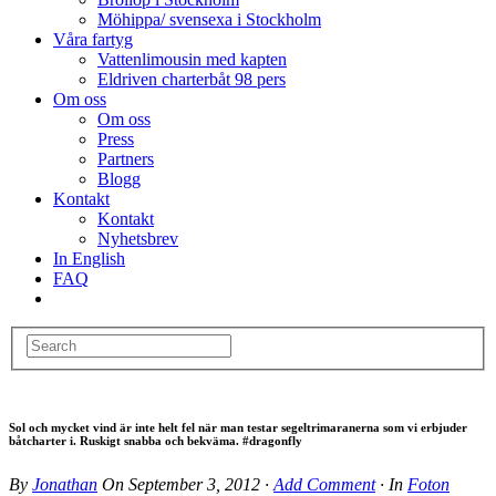
Möhippa/ svensexa i Stockholm
Våra fartyg
Vattenlimousin med kapten
Eldriven charterbåt 98 pers
Om oss
Om oss
Press
Partners
Blogg
Kontakt
Kontakt
Nyhetsbrev
In English
FAQ
Sol och mycket vind är inte helt fel när man testar segeltrimaranerna som vi erbjuder
båtcharter i. Ruskigt snabba och bekväma. #dragonfly
By
Jonathan
On
September 3, 2012
·
Add Comment
· In
Foton