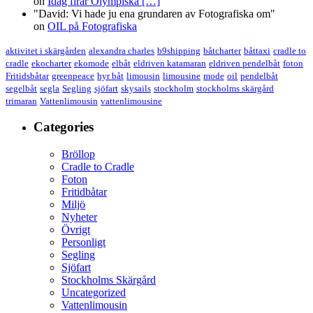
on
Idag firar Olympiska
[…]
"David: Vi hade ju ena grundaren av Fotografiska om"
on
OIL på Fotografiska
aktivitet i skärgården
alexandra charles
b9shipping
båtcharter
båttaxi
cradle to
cradle
ekocharter
ekomode
elbåt
eldriven katamaran
eldriven pendelbåt
foton
Fritidsbåtar
greenpeace
hyr båt
limousin
limousine
mode
oil
pendelbåt
segelbåt
segla
Segling
sjöfart
skysails
stockholm
stockholms skärgård
trimaran
Vattenlimousin
vattenlimousine
Categories
Bröllop
Cradle to Cradle
Foton
Fritidbåtar
Miljö
Nyheter
Övrigt
Personligt
Segling
Sjöfart
Stockholms Skärgård
Uncategorized
Vattenlimousin