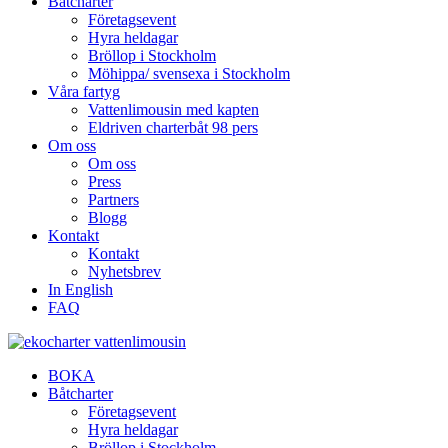
Båtcharter
Företagsevent
Hyra heldagar
Bröllop i Stockholm
Möhippa/ svensexa i Stockholm
Våra fartyg
Vattenlimousin med kapten
Eldriven charterbåt 98 pers
Om oss
Om oss
Press
Partners
Blogg
Kontakt
Kontakt
Nyhetsbrev
In English
FAQ
BOKA
Båtcharter
Företagsevent
Hyra heldagar
Bröllop i Stockholm