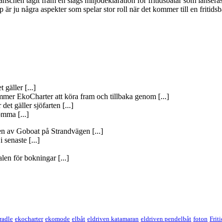
chen tagit fram en slags miljödeklaration för fritidsbåtar som lanseras i
 ju några aspekter som spelar stor roll när det kommer till en fritidsbå
 gäller [...]
mer EkoCharter att köra fram och tillbaka genom [...]
det gäller sjöfarten [...]
omma [...]
gen av Goboat på Strandvägen [...]
 senaste [...]
len för bokningar [...]
cradle
ekocharter
ekomode
elbåt
eldriven katamaran
eldriven pendelbåt
foton
Frit