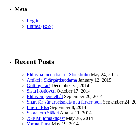
Meta
Log in
Entries (RSS)
Recent Posts
Eldrivna picnicbåtar i Stockholm
May 24, 2015
Artikel i Skärgårdsredarna
January 12, 2015
Gott nytt år!
December 31, 2014
Sista höstlöven
October 17, 2014
Eldriven pendelbåt
September 29, 2014
Snart får vår arbetsplats nya färger igen
September 24, 2
Frieri i Elsa
September 8, 2014
Slaget om Stäket
August 11, 2014
75:e Miljömäktigast
May 26, 2014
Varma Elma
May 19, 2014