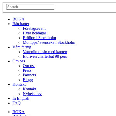
BOKA
Båtcharter
Företagsevent
Hyra heldagar
Bröllop i Stockholm
Möhippa/ svensexa i Stockholm
Våra fartyg
Vattenlimousin med kapten
Eldriven charterbåt 98 pers
Om oss
Om oss
Press
Partners
Blogg
Kontakt
Kontakt
Nyhetsbrev
In English
FAQ
BOKA