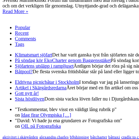
Svenskt Marintekniskt Forum har tillsammans med åtta företag i båtbrans
och om det verkligen får genomslag. Utnyttjande-grad och delägarskap är
Read More »
Popular
Recent
Comments
Tags
Klimatsmart sjöfart
Det har varit ganska tyst från sjöfarten när det
På söndag kör EkoCharter genom Baggensstäket
På söndag kom
Sjöfartens utsläpp i rampljuset
Äntligen börjar det röra på sig när 
Båtpool?
De flesta svenska fritidsbåtar står på land eller ligger t
Eldrivna picnicbåtar i Stockholm
I torsdags var jag på lanserin
Artikel i Skärgårdsredarna
Året börjar med en fin artikel om oss i
Gott nytt år!
Sista höstlöven
Dom sista vackra löven faller nu i Djurgårdskana
"Testkommentar, blev visst en väldigt lång rubrik p"
on
Idag firar Olympiska
[…]
"David: Vi hade ju ena grundaren av Fotografiska om"
on
OIL på Fotografiska
aktivitet i skärgården
alexandra charles
b9shipping
båtcharter
båttaxi
cradle to 