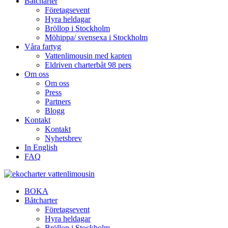
Båtcharter
Företagsevent
Hyra heldagar
Bröllop i Stockholm
Möhippa/ svensexa i Stockholm
Våra fartyg
Vattenlimousin med kapten
Eldriven charterbåt 98 pers
Om oss
Om oss
Press
Partners
Blogg
Kontakt
Kontakt
Nyhetsbrev
In English
FAQ
BOKA
Båtcharter
Företagsevent
Hyra heldagar
Bröllop i Stockholm