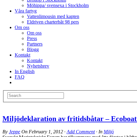
Möhippa/ svensexa i Stockholm
Våra fartyg
Vattenlimousin med kapten
Eldriven charterbåt 98 pers
Om oss
Om oss
Press
Partners
Blogg
Kontakt
Kontakt
Nyhetsbrev
In English
FAQ
Miljödeklaration av fritidsbåtar – Ecoboat
By
Jeppe
On
February 1, 2012
·
Add Comment
· In
Miljö