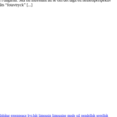
 dagarna. Ska bli intressant att se om det tagit ett helhetsperspektiv
ts “fotavtryck” [...]
idsbåtar
greenpeace
hyr båt
limousin
limousine
mode
oil
pendelbåt
segelbåt