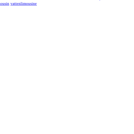
mousin
vattenlimousine