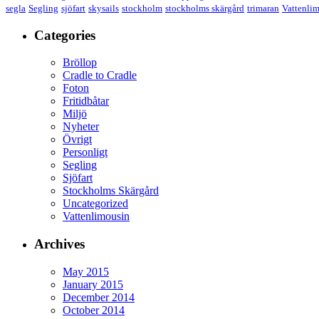
segla
Segling
sjöfart
skysails
stockholm
stockholms skärgård
trimaran
Vattenli
Categories
Bröllop
Cradle to Cradle
Foton
Fritidbåtar
Miljö
Nyheter
Övrigt
Personligt
Segling
Sjöfart
Stockholms Skärgård
Uncategorized
Vattenlimousin
Archives
May 2015
January 2015
December 2014
October 2014